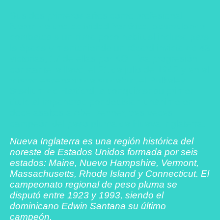
Sus dos primeros años como profesional
fueron de una actividad frenética, acumulando
combates a un ritmo poco habitual incluso para
la época y manteniendo un récord invicto de 43
victorias, 17 de ellas por KO. Esa progresión
constante le llevó, el 21 de julio de 1942 y en el
mismo escenario de su debut, el Bulkeley
Stadium de Hartford, a conquistar su primer
título al imponerse por decisión unánime en
doce asaltos a Abe Denner, tres veces
campeón del peso pluma de Nueva Inglaterra.
Nueva Inglaterra es una región histórica del
noreste de Estados Unidos formada por seis
estados: Maine, Nuevo Hampshire, Vermont,
Massachusetts, Rhode Island y Connecticut. El
campeonato regional de peso pluma se
disputó entre 1923 y 1993, siendo el
dominicano Edwin Santana su último
campeón.