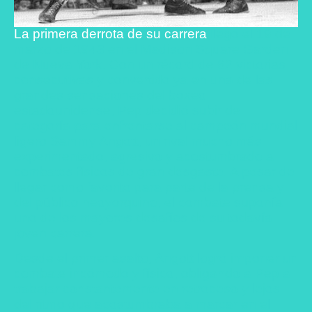
La primera derrota de su carrera
llegó el 19 de
marzo de 1943 en el Madison Square Garden
de Nueva York. Con un récord de 62 victorias
consecutivas y convertido ya en una de las
grandes sensaciones del boxeo
estadounidense, Pep decidió subir de
categoría para enfrentarse al campeón mundial
ligero Sammy Angott, un rival mucho más
experimentado, agresivo y acostumbrado a
combates físicos de gran desgaste. A pesar de
llegar como favorito para parte de la prensa y
del público neoyorquino, el combate suponía
uno de los mayores desafíos de su todavía
joven carrera.
Desde el primer asalto, Angott logró imponer un
combate incómodo y físico, obligando a Pep a
trabajar constantemente en retroceso y lejos
del ritmo que acostumbraba a marcar en el