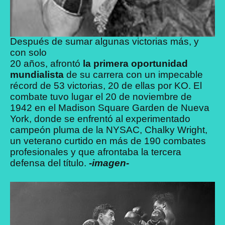
Después de sumar algunas victorias más, y
con solo
20 años, afrontó
la primera oportunidad
mundialista
de su carrera con un impecable
récord de 53 victorias, 20 de ellas por KO. El
combate tuvo lugar el 20 de noviembre de
1942 en el Madison Square Garden de Nueva
York, donde se enfrentó al experimentado
campeón pluma de la NYSAC, Chalky Wright,
un veterano curtido en más de 190 combates
profesionales y que afrontaba la tercera
defensa del título.
-imagen-