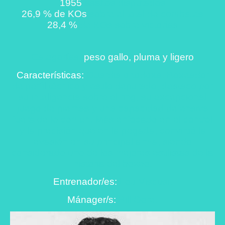
1955
asaltos disputados
26,9 % de KOs
sobre el total de combates
28,4 %
de KOs sobre victorias
Categorías:
peso gallo, pluma y ligero
Características:
Guardia ortodoxa. Boxeador
de perfil técnico y estilo depurado, destacó por
su inteligencia sobre el ring, su excepcional
juego de piernas y una capacidad defensiva
fuera de lo común. Más enfocado en el control
y la precisión que en la pegada, convirtió la
evasión en su principal arma, siendo
considerado uno de los mejores estilistas de la
historia del boxeo.
Entrenador/es:
Lou Viscusi.
Mánager/s:
Bill Gore.