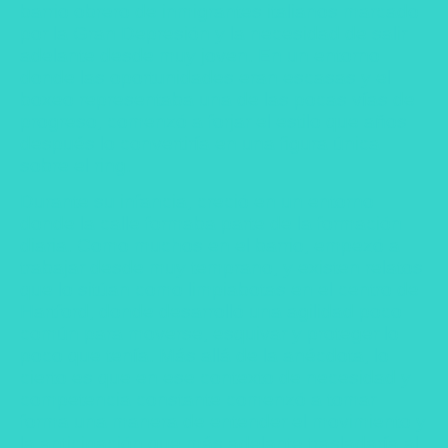
barrio obrero de inmigrantes italianos marcado
por la Gran Depresión y la necesidad de salir
adelante desde muy joven. En un entorno
donde las oportunidades eran escasas y el
boxeo representaba una de las pocas vías de
progreso, comenzó a forjar el estilo que años
después lo convertiría en una figura única
sobre el ring.
Durante su infancia, creció en un entorno
donde la calle formaba parte de la formación
diaria. Como muchos en el barrio, empezó a
trabajar desde muy temprano, y existen relatos
que lo sitúan como limpiabotas en el centro de
Hartford, donde desarrolló una agilidad poco
común para moverse, esquivar y proteger lo
poco que tenía. Más allá de la anécdota, lo
cierto es que en ese contexto de necesidad y
competencia constante comenzó a tomar
forma una manera de entender el movimiento y
la anticipación que más adelante trasladaría al