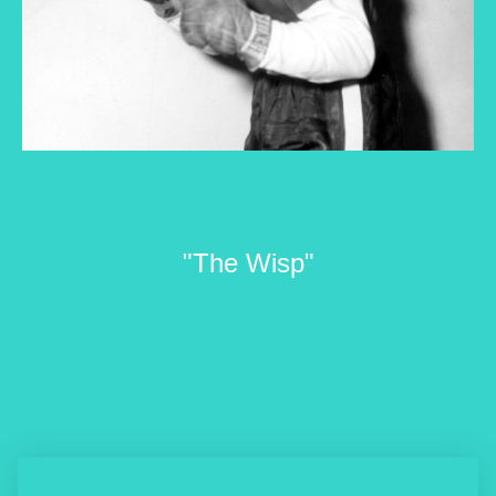
BOXEADORES:
WILLIE PEP
"The Wisp"
En una época dominada por la pegada,
algunos boxeadores encontraron otra forma de
imponerse.
Willie Pep
fue uno de ellos:
precisión, ritmo e inteligencia al servicio de un
estilo basado en golpear y no ser golpeado.