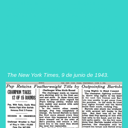
mundial de la NBA. Pep, que llegaba con un
récord de 66 victorias, 1 derrota y 23 KOs,
volvió a imponerse por decisión unánime ante
cerca de 15.000 espectadores, reteniendo el
cinturón en una pelea que suponía además la
segunda victoria consecutiva sobre Bartolo en
apenas dos meses.
The New York Times, 9 de junio de 1943.