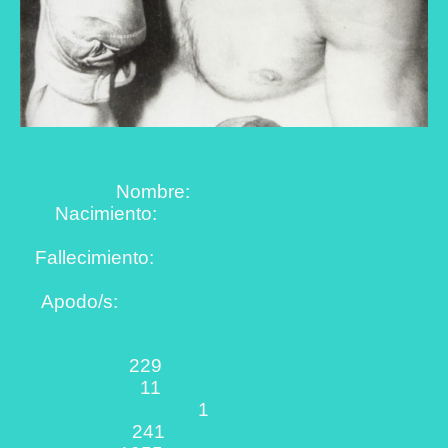
Nombre:
William Papaleo
Nacimiento:
19 de septiembre de 1922,
Middletown, Connecticut, Estados Unidos
Fallecimiento:
23 de noviembre de 2006 (84
años)
Apodo/s:
“The Wisp”, “The Wisp of Smoke”
229
victorias (65 KOs)
11
derrotas (6 KOs)
1
nulo
241
combates totales