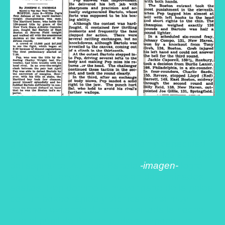
Las crónicas de la época destacaron el
absoluto control que ejerció sobre el combate
gracias a su movilidad, precisión y capacidad
para anticiparse constantemente a los ataques
del aspirante. Aunque Bartolo
-imagen-
logró
algunos buenos momentos en determinados
asaltos, Pep dominó la mayor parte de la pelea
con un boxeo rápido y técnicamente muy
superior, evitando durante casi toda la noche
que el púgil de Boston pudiera imponer un