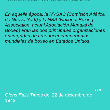
En aquella época, la NYSAC (Comisión Atlética
de Nueva York) y la NBA (National Boxing
Association, actual Asociación Mundial de
Boxeo) eran las dos principales organizaciones
encargadas de reconocer campeonatos
mundiales de boxeo en Estados Unidos.
La actuación de aquella noche terminó de
consolidar la imagen de Pep como uno de los
estilistas más prometedores del momento. En
las semanas posteriores al combate, varios
periódicos estadounidenses comenzaron a
destacar la enorme dificultad para conectarle
golpes limpios, poniendo el foco en su
velocidad, reflejos y capacidad defensiva.
Algunas publicaciones de la época, como
The
Glens Falls Times
del 22 de diciembre de
1942
, llegaron incluso a comparar ciertos
aspectos de su boxeo con figuras técnicas de