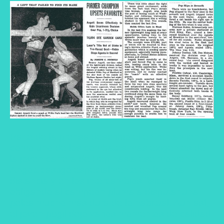
Parte de la prensa describió el enfrentamiento
como uno de los combates más exigentes de
la joven carrera de Pep hasta ese momento.
Angott castigó especialmente en la corta
distancia y en los intercambios físicos,
obligando al campeón pluma a disputar una
pelea mucho más dura de lo habitual. Aun así,
el joven púgil dejó varios momentos de calidad