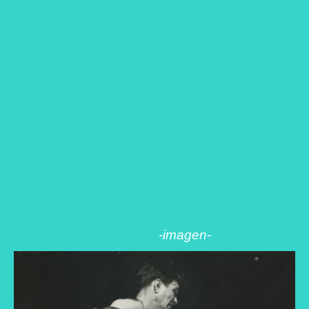
peso pluma. El excampeón ligero dominó
buena parte de los primeros asaltos gracias a
su agresividad, experiencia y capacidad para
cerrar distancias, mientras Pep intentaba
responder apoyándose en su velocidad y
movilidad. Aunque consiguió reaccionar en
algunos tramos intermedios del combate,
nunca terminó de encontrar una solución clara
ante el estilo áspero y desgastante de Angott.
Tras diez intensos asaltos, la victoria cayó del
lado del veterano por decisión unánime,
poniendo fin al invicto profesional de Pep en un
combate sin títulos en juego, ya que ni el
campeonato mundial ligero de Angott ni el
cinturón pluma de la NYSAC perteneciente a
Pep estaban en disputa
-imagen-