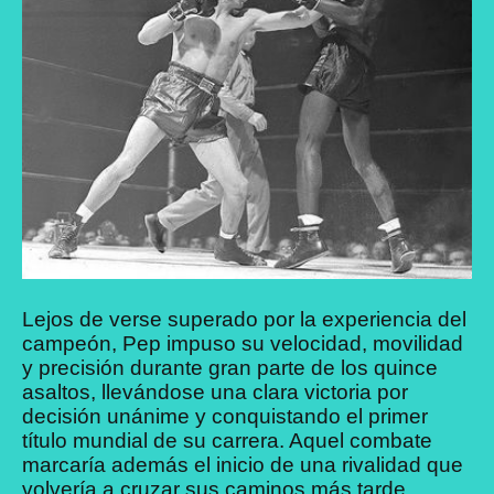
Lejos de verse superado por la experiencia del
campeón, Pep impuso su velocidad, movilidad
y precisión durante gran parte de los quince
asaltos, llevándose una clara victoria por
decisión unánime y conquistando el primer
título mundial de su carrera. Aquel combate
marcaría además el inicio de una rivalidad que
volvería a cruzar sus caminos más tarde.