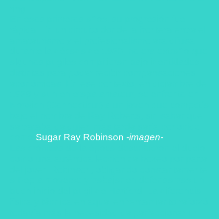
ring
En esos primeros años, su progresión fue
rápida. En un circuito donde la frontera entre el
amateurismo y el profesionalismo era difusa
durante la década de 1930, no era extraño que
algunos púgiles compitieran bajo identidades
distintas para poder recibir compensaciones
económicas. En ese contexto, en diciembre de
1938 y aún en etapa amateur, se enfrentó en
Norwich (Connecticut) a un joven que competía
bajo el nombre de Ray Roberts, sin saber que
se trataba de quien más tarde sería conocido
como
Sugar Ray Robinson
-imagen-
.
Las crónicas de la época describieron el duelo
como una auténtica lección de boxeo por parte
del joven Robinson, obligando constantemente
a Pep a moverse y trabajar en defensa tras un
buen inicio del púgil de Hartford. La diferencia
física y técnica en aquel enfrentamiento reforzó
todavía más la necesidad de perfeccionar un